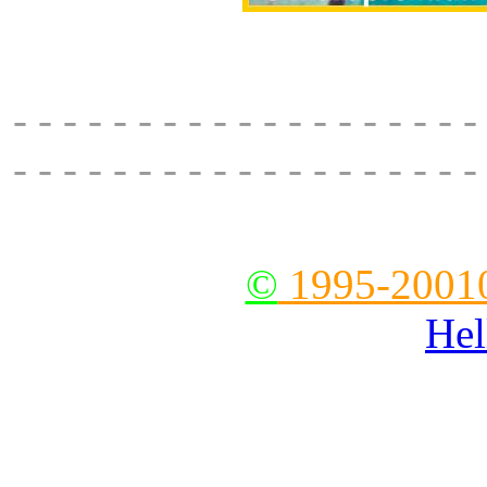
Santorini Premium Spa, sa
- - - - - - - - - - - - - - - - - - -
- - - - - - - - - - - - - - - - - - -
--
©
1995-2001
Hel