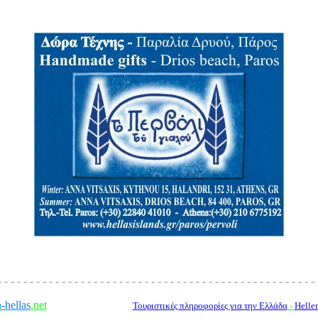
to pervoli tou gialou, handmade gifts, athens, paros, tel.:22840 41010
- - - - - - - - - - - - - - - - - - - - - - - - - - - - - - - - - - - - - - - - - - - - - - - - - - 
-hellas
.net
-----------------
Τουριστικές πληροφορίες για την Eλλάδα
-
Helle