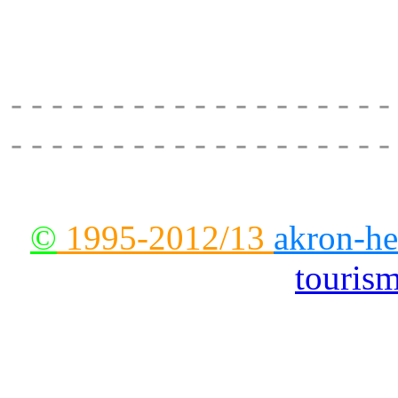
με τη σέσουλα, παντοπωλείο
products, parikia
- - - - - - - - - - - - - - - - - - -
- - - - - - - - - - - - - - - - - - -
--
©
1995-2012/13
akron-he
touris