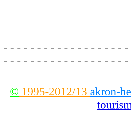
Moto Technika, rent a motor
μοτοσυκλετών, μοτοποδηλ
22
- - - - - - - - - - - - - - - - - - -
- - - - - - - - - - - - - - - - - - -
--
©
1995-2012/13
akron-he
touris