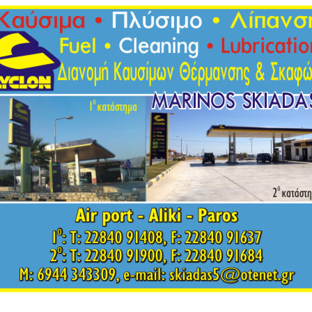
on, airport, aliki, paros, καύσιμα, πλύσιμο, λίπανση, αεροδρόμιο, αλυκ