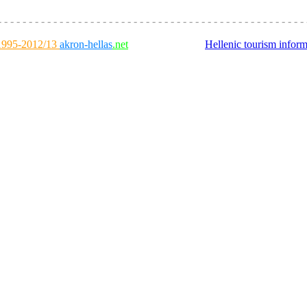
- - - - - - - - - - - - - - - - - - - - - - - - - - - - - - - - - - - - - - - - - - - - - - - - - - 
995-2012/13
akron-hellas
.net
Hellenic tourism inform