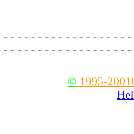
61626, 22840 61027, mob: 
61051,
- - - - - - - - - - - - - - - - - - -
- - - - - - - - - - - - - - - - - - -
--
©
1995-2001
Hel