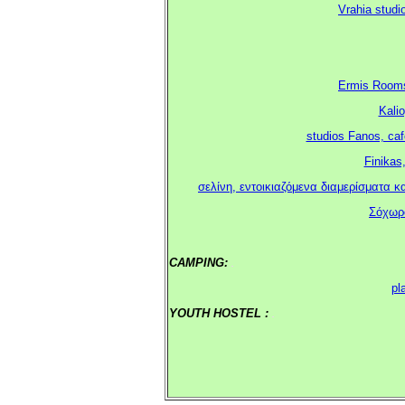
Vrahia studi
Ermis Rooms 
Kali
studios Fanos, ca
Finikas
σελίνη, εντοικιαζόμενα διαμερίσματα κα
Σόχωρο
CAMPING:
.
pl
YOUTH HOSTEL :
.