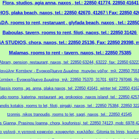
Flora, studios, agia anna, naxos , tel.: 22850 41774, 22850 41641
.
, plaka beach, naxos, tel.: 22850 42670, 41267 \ Fax: 22850 42
DA, rooms to rent, restaruant
,
glyfada beach
,
naxos
, tel.: 2285
Baboulas, tavern, rooms to rent, filoti, naoxs
, tel
.: 22850 31426
.
STUDIOS, chora, naxos, tel.: 22850 25136, Fax: 22850 29398, 
Malamas, rooms to rent
- tavern
,
naxos, tel.: 22850 75385
.
Abram, pension, restaurant, naxos, tel: 22850 63244, 63222, fax: 22850 6322
ανώλης Κοττάκης - Ενοικιαζόμενα Δωμάτια, πυργάκι νάξος, τηλ: 22850 755
οττάκη - Ενοικιαζόμενα Δωμάτια, τηλ: 22850 75370, 31701, 6972 797046, Ro
lassis rooms, ag. anna, plaka naxos, tel: 22850 41641, winter tel: 22850 416
tudio rooms, katerina, restaurant, ag. prokopios, naxos island, tel.: 22850 425
nolis kotakis, rooms to let, filoti, pirgaki, naxos, tel.: 22850 75384, 22850 32
tzonnis, nikos tranoudis, rooms to let, sagri, naxos, tel.: 22850 41545
 Gianna, Prasinou Ioanna, chora, koufonissi, tel: 22850 74123, mob: 6978 
α γαλινά, η γειτονιά καφενέιο, κουφονήσι, κυκλάδες, Gitonia tis Irinis, koufon