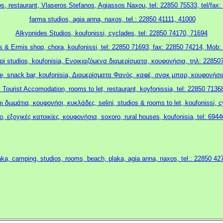
os, restaurant, Vlaseros Stefanos, Agiassos Naxou, tel: 22850 75533, tel/fax
farma studios, agia anna, naxos, tel.: 22850 41111, 41000
.
Alkyonides Studios, koufonissi, cyclades, tel: 22850 74170, 71694
& Ermis shop, chora, koufonissi, tel: 22850 71693, fax: 22850 74214, Mob
opi studios, koufonisia, Ενοικιαζόμενα διαμερίσματα, κουφονήσια, τηλ: 22850
fe, snack bar, koufonisia, Διαμερίσματα Φανός, καφέ, σνακ μπαρ, κουφονήσι
, Tourist Accomodation, rooms to let, restaurant, koyfonissia, tel: 22850 7136
ι δωμάτια, κουφονήσι, κυκλάδες, selini, studios & rooms to let, koufonissi, 
, εξοχικές κατοικίες, κουφονήσια, soxoro, rural houses, koufonisia, tel: 694
aka, camping, studios, rooms, beach, plaka, agia anna, naxos, tel.: 22850 42