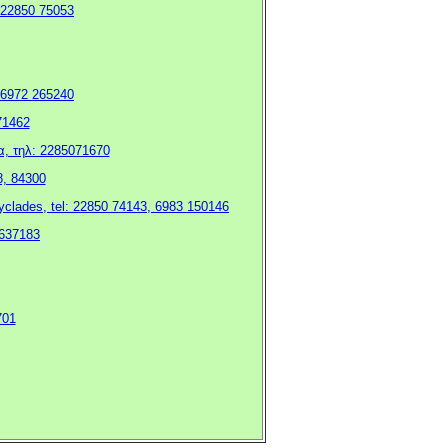
: 22850 75053
: 6972 265240
71462
α, τηλ: 2285071670
8, 84300
cyclades, tel: 22850 74143, 6983 150146
4637183
701