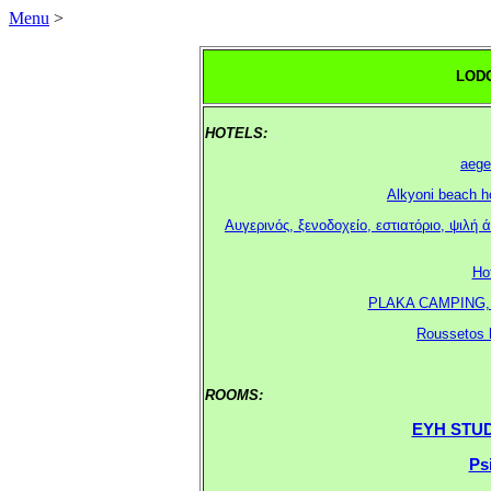
Menu
>
LODG
HOTELS:
.
aege
Alkyoni beach h
Αυγερινός, ξενοδοχείο, εστιατόριo, ψιλή ά
Ho
PLAKA CAMPING, PL
Roussetos h
ROOMS:
.
ΕΥΗ STUDIO
.
Psi
.