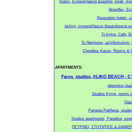
Λιμάνι, Ενοικιαζόμενα Δωμάτια, καφέ, σνα
Νηρηίδες, Ενο
Roussetos hotels, c
σελίνη, εντοικιαζόμενα διαμερίσματα κα
To kyma, Cafe, Ba
Το Νικητούρι, μεζεδοπωλείο, 
Chondros Kavos, Rooms & Re
APARTMENTS:
.
Faros, studios, ALIKO BEACH -
glaronissi st
Studios Kyma, rooms t
Oasi
Panagia Parthena, studios
Studios apartments, Paradise, καφέ
ΠΕΤΡΙΝΟ, ΣΤΟΥΝΤΙΟΣ & ΔΙΑΜΕΡΙΣΜΑ