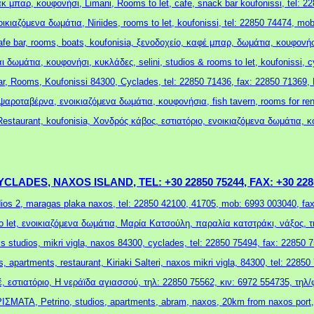
κ μπαρ, κουφονήσι, Limani, Rooms to let, cafe, snack bar koufonissi, tel: 2
ικιαζόμενα δωμάτια, Niriides, rooms to let, koufonissi, tel: 22850 74474, m
afe bar, rooms, boats, koufonisia, ξενοδοχείο, καφέ μπαρ, δωμάτια, κουφονή
ι δωμάτια, κουφονήσι, κυκλάδες, selini, studios & rooms to let, koufonissi, 
r, Rooms, Koufonissi 84300, Cyclades, tel: 22850 71436, fax: 22850 71369
ψαροταβέρνα, ενοικιαζόμενα δωμάτια, κουφονήσια, fish tavern, rooms for rent
staurant, koufonisia, Χονδρός κάβος, εστιατόριο, ενοικιαζόμενα δωμάτια, κ
 CYCLADES, NAXOS ISLAND,
TEL:
+30 22850 75244,
FAX:
+30 228
udios 2, maragas plaka naxos, tel: 22850 42100, 41705, mob: 6993 003040, fa
o let, ενοικιαζόμενα δωμάτια, Μαρία Κατσούλη, παραλία κατστράκι, νάξος, τ
s studios, mikri vigla, naxos 84300, cyclades, tel: 22850 75494, fax: 22850 
, apartments, restaurant, Kiriaki Salteri, naxos mikri vigla, 84300, tel: 228
, εστιατόριο, Η νεράϊδα αγιασσού, τηλ: 22850 75562, κιν: 6972 554735, τηλ
ΤΑ, Petrino, studios, apartments, abram, naxos, 20km from naxos port, t