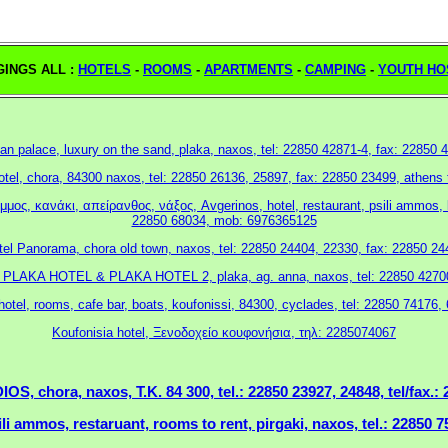
INGS ALL :
HOTELS
-
ROOMS
-
APARTMENTS
-
CAMPING
-
YOUTH HO
an palace, luxury on the sand, plaka, naxos, tel: 22850 42871-4, fax: 22850 
otel, chora, 84300 naxos, tel: 22850 26136, 25897, fax: 22850 23499, athens 
μμος, κανάκι, απείρανθος, νάξος, Avgerinos, hotel, restaurant, psili ammos, 
22850 68034, mob: 6976365125
tel Panorama, chora old town, naxos, tel: 22850 24404, 22330, fax: 22850 24
AKA HOTEL & PLAKA HOTEL 2, plaka, ag. anna, naxos, tel: 22850 42700
otel, rooms, cafe bar, boats, koufonissi, 84300, cyclades, tel: 22850 74176
Koufonisia hotel, Ξενοδοχείο κουφονήσια, τηλ: 2285074067
S, chora, naxos, Τ.Κ. 84 300, tel.: 22850 23927, 24848, tel/fax.:
li ammos, restaruant, rooms to rent, pirgaki, naxos, tel.: 22850 