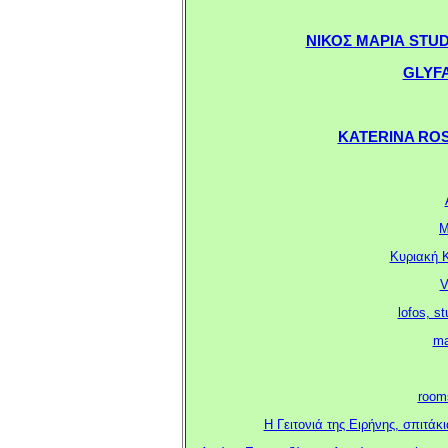
ΝΙΚΟΣ ΜΑΡΙΑ STUDIOS
.
.
GLYFA
KATERINA ROSA 
.
Μ
Κυριακή Κ
V
lofos, s
ma
rooms
Η Γειτονιά της Ειρήνης, σπιτάκι