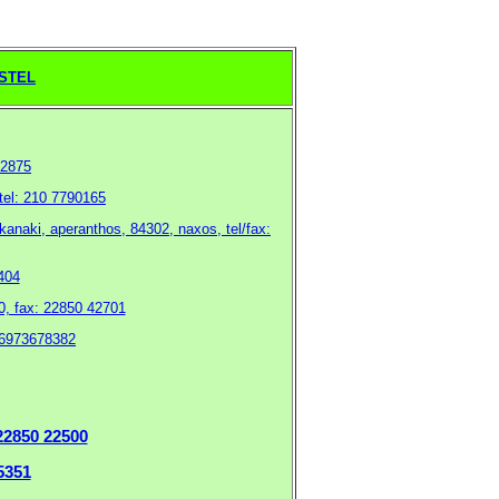
STEL
42875
tel: 210 7790165
kanaki, aperanthos, 84302, naxos, tel/fax:
404
, fax: 22850 42701
, 6973678382
 22850 22500
75351