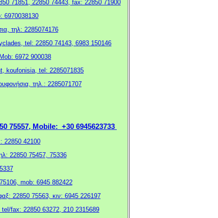
2850 71851, 22850 74443, fax: 22850 71900
ob: 6970038130
σια, τηλ: 2285074176
cyclades, tel: 22850 74143, 6983 150146
, Mob: 6972 900038
, koufonisia, tel: 2285071835
ουφονήσια, τηλ.: 2285071707
50 75557,
Mobile
: +
30 6945623733
x: 22850 42100
ηλ: 22850 75457, 75336
75337
50 75106, mob: 6945 882422
/φαξ: 22850 75563, κιν: 6945 226197
el/fax: 22850 63272, 210 2315689