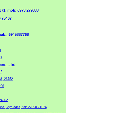
671, mob: 6973 279833
0 75467
mob.: 6945887768
3
17
oms to let
22
78, 26752
206
424262
issi, cyclades, tel: 22850 71674