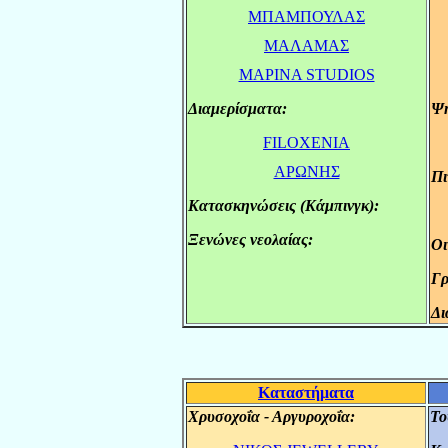
.
MΠΑΜΠΟΥΛΑΣ
.
ΜΑΛΑΜΑΣ
.
ΜΑΡΙΝΑ STUDIOS
Διαμερίσματα:
Ψη
.
FILOXENIA
ΑΡΩΝΗΣ
Πι
Kατασκηνώσεις (Κάμπινγκ):
.
Ξενώνες νεολαίας:
.
Οι
Γρ
Δι
Καταστήματα
Χρυσοχοΐα - Αργυροχοΐα:
Το
.