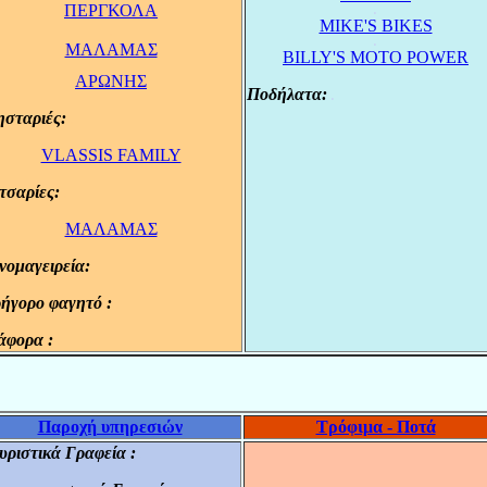
ΠΕΡΓΚΟΛΑ
.
MIKE'S BIKES
.
.
ΜΑΛΑΜΑΣ
BILLY'S MOTO POWER
ΑΡΩΝΗΣ
Ποδήλατα:
.
σταριές:
.
VLASSIS FAMILY
τσαρίες:
.
ΜΑΛΑΜΑΣ
νομαγειρεία:
.
ήγορο φαγητό :
.
άφορα :
.
Παροχή υπηρεσιών
Τρόφιμα - Ποτά
υριστικά Γραφεία :
.