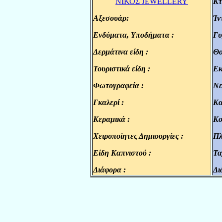
ΝΙΚΟΣ JEWELLERY
Κτ
Αξεσουάρ:
Ίν
.
Ενδύματα, Υποδήματα :
Γυ
.
Δερμάτινα είδη :
Θα
.
Τουριστικά είδη :
Εκ
.
Φωτογραφεία :
Νε
.
Γκαλερί :
Κα
.
Κεραμικά :
Κο
.
Χειροποίητες Δημιουργίες :
Πλ
.
Είδη Καπνιστού :
Τα
.
Διάφορα :
Δι
.