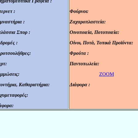
ηματομεσιτικά Γραφεία :
.
τερνετ :
Φούρνοι:
.
.
μναστήρια :
Ζαχαροπλαστεία:
.
.
λάσσια Σπορ :
Οινοποιεία, Ποτοποιεία:
.
.
δρομές :
Οίνοι, Ποτά, Τοπικά Προϊόντα:
.
.
ροτσουλήθρες:
Φρούτα :
.
.
ρτ:
Παντοπωλεία:
.
.
μμώσεις:
ZOOM
.
υντήρια, Καθαριστήρια:
Διάφορα :
.
.
χυμεταφορές:
.
άφορα:
.