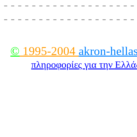
- - - - - - - - - - - - - - - - - - -
- - - - - - - - - - - - - - - - - - -
©
1995-2004
akron-hella
πληροφορίες για την Eλλ