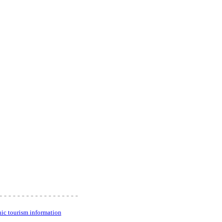
51266, fax: 22870 51600
- - - - - - - - - - - - - - - - - -
nic tourism information