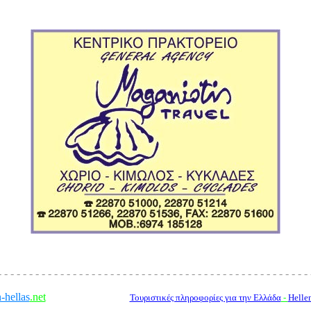
eral agency, chorio - kimolos - cyclades, tel.: 22870 51000, 22870 51214, 22870 
- - - - - - - - - - - - - - - - - - - - - - - - - - - - - - - - - - - - - - - - - - - - - - - - - - 
-hellas
.net
-----------------
Τουριστικές πληροφορίες για την Eλλάδα
-
Helle