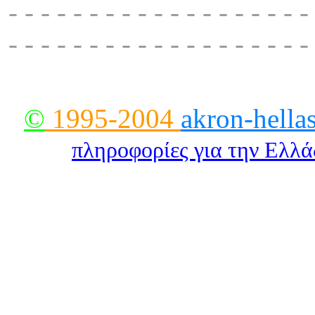
- - - - - - - - - - - - - - - - - - -
- - - - - - - - - - - - - - - - - - -
©
1995-2004
akron-hella
πληροφορίες για την Eλλ